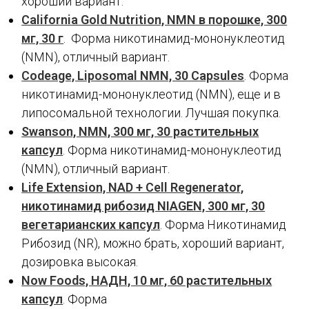
хороший вариант.
California Gold Nutrition, NMN в порошке, 300
мг, 30 г
. Форма никотинамид-мононуклеотид
(NMN), отличный вариант.
Codeage, Liposomal NMN, 30 Capsules
. Форма
никотинамид-мононуклеотид (NMN), еще и в
липосомальной технологии. Лучшая покупка.
Swanson, NMN, 300 мг, 30 растительных
капсул
. Форма никотинамид-мононуклеотид
(NMN), отличный вариант.
Life Extension, NAD + Cell Regenerator,
никотинамид рибозид NIAGEN, 300 мг, 30
вегетарианских капсул
. Форма Никотинамид
Рибозид (NR), можно брать, хороший вариант,
дозировка высокая.
Now Foods, НАДH, 10 мг, 60 растительных
капсул
. Форма