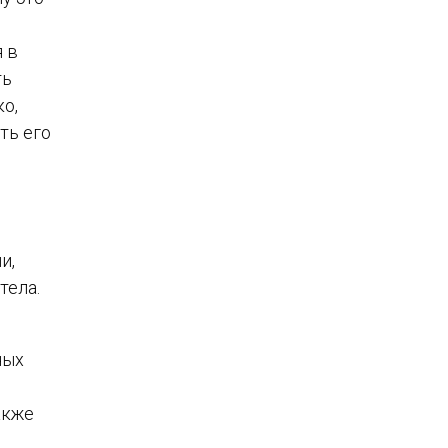
 в
ть
о,
ть его
и,
тела.
ных
акже