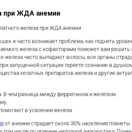
а при ЖДА анемии
шек и часто возникает проблема, как поднять урове
ваемого железа с кофакторами поможет вам решить 
е железа часто выпадают волосы, все органы страд
а при запущенной ситуации теряете сознание в душно
ущества хелатных препаратов железа и другие актуа
. В чем разница между ферритином и железом.
му.
помогают в усвоении железа.
ия
от анемии страдает около 30% населения планеты.
 том числе по причине неполной диагностики. Почем