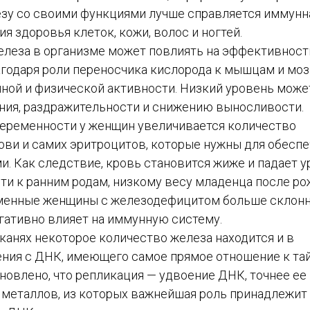
езу со своими функциями лучше справляется иммунн
я здоровья клеток, кожи, волос и ногтей.
елеза в организме может повлиять на эффективность
агодаря роли переносчика кислорода к мышцам и моз
ной и физической активности. Низкий уровень може
ния, раздражительности и снижению выносливости.
беременности у женщин увеличивается количество
рови и самих эритроцитов, которые нужны для обесп
. Как следствие, кровь становится жиже и падает 
ти к ранним родам, низкому весу младенца после р
ременные женщины с железодефицитом больше склон
гативно влияет на иммунную систему.
тканях некоторое количество железа находится и в
ения с ДНК, имеющего самое прямое отношение к та
новлено, что репликация — удвоение ДНК, точнее ее
 металлов, из которых важнейшая роль принадлежит