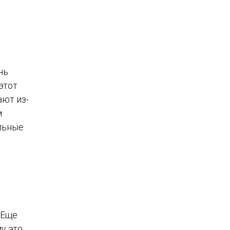
нь
этот
ают из-
м
льные
 Еще
у это