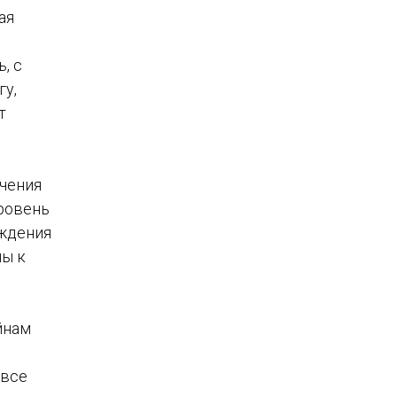
ая
, с
гу,
т
ечения
уровень
ождения
ны к
йнам
 все