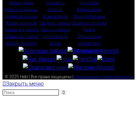
Добавки детям
Минералы
Долголетие
Добавки женщинам
Кислоты
Беременность
Добавки мужчинам
Жиры и масла
Профилактика рака
Добавки пожилым
Продукты питания
Защита от патогенов
Добавки для красоты
Травяные добавки
Диабет
Добавки для энергии
Антиоксиданты
Здоровый сон
Добавки для мозга
Белки
Худеем легко
❤ Наш магазин
© 2025 Hebl | Все права защищены |
Ограничение ответственности
Закрыть меню