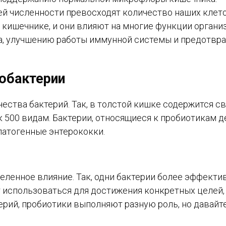
ей численности превосходят количество наших клето
 в кишечнике, и они влияют на многие функции органи
са, улучшению работы иммунной системы и предотвр
тобактерии
ества бактерий. Так, в толстой кишке содержится с
к 500 видам. Бактерии, относящиеся к пробиотикам д
епатогенные энтерококки.
еленное влияние. Так, одни бактерии более эффекти
т использоваться для достижения конкретных целей,
терий, пробиотики выполняют разную роль, но давайт