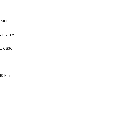
ммы
ns, а у
 casei
s и B