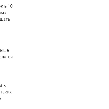
к в 10
зма.
ащать
выше
елятся
вны
 таких
е