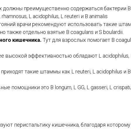
х должны преимущественно содержаться бактерии B
hamnosus, L acidophilus, L reuteri и B animalis
стояний врачи рекомендуют использовать такие шта
 но также отдельно взятые B coagulans и S boulardii.
ного кишечника.
Тут для взрослых помогает B coagula
е высокой эффективностью обладают L acidophilus, L
риходят такие штаммы как L reuteri, L acidophilus и B
ные помощники это B longum, L GG, L gasseri, L crispatu
уют перистальтику кишечника, благодаря которому