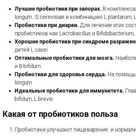
Лучшие пробиотики при запорах.
В комплекса
longum , S cerevisiae и комбинацию L plantarum, L r
Пробиотики при диареи.
Для лечения этих со
пробиотиков как Lactobacillus и Bifidobacterium,
Хорошие пробиотики при синдроме разражен
детей L casei
Оптимальные пробиотики для мозга.
Наиболе
и B bifidum.
Пробиотики для здоровья сердца.
На помощь п
longum
Идеальные пробиотики для иммунитета.
Глав
bifidum, L brevis
Какая от пробиотиков польза
Пробиотики улучшают пищеварение и нормализ