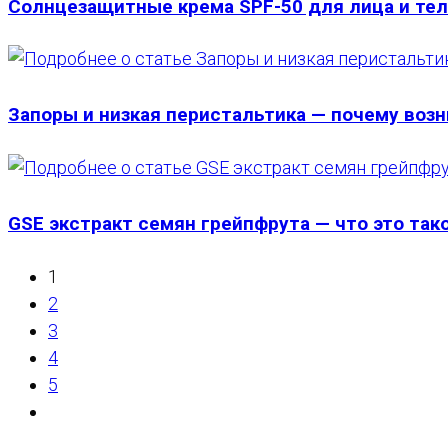
Солнцезащитные крема SPF-50 для лица и тел
Запоры и низкая перистальтика — почему возн
GSE экстракт семян грейпфрута — что это тако
1
2
3
4
5
Перейти
на