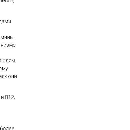
ресса,
идами
амины,
анизме
 людям
тому
аях они
и B12,
 более