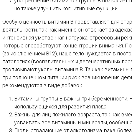
употребление витаминов группы B позволяет н
но также улучшить когнитивные функции.
Особую ценность витамин В представляет для спор
деятельности, так как именно он отвечает за адекв
интенсивная умственная нагрузка, стрессовый режи
которые способствуют концентрации внимания. По
(за исключением В12), наше тело нуждается в пост
патологиях (воспалительных и дегенеративных пор
прописывают уколы витамина В. Так как витамины 
при полноценном питании риск возникновения дефи
рекомендуются в виде добавок.
Витамины группы В важны при беременности. Н
использующихся для развития плода.
Важны для лиц пожилого возраста, так как вм
усваивать все витамины и минералы, особенно
Люди, страдающие от алкоголизма, рака, болез