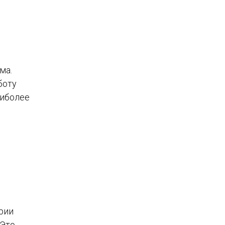
ма.
боту
аиболее
рии
 Это