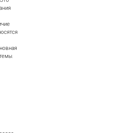
ания
ичие
носятся
сновная
темы.