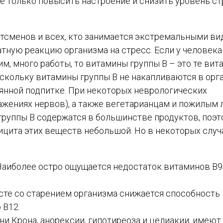
е только повысить настроение и снизить уровень ст
тсменов и всех, кто занимается экстремальными в
атную реакцию организма на стресс. Если у человека
м, много работы, то витамины группы В – это те вит
скольку витамины группы В не накапливаются в орг
оянной подпитке. При некоторых неврологических
ажениях нервов), а также вегетарианцам и пожилым
группы В содержатся в большинстве продуктов, поэ
цита этих веществ небольшой. Но в некоторых случ
аиболее остро ощущается недостаток витаминов B9 
есте со старением организма снижается способность
 B12.
ни Крона, анорексии, гипотиреоза и целиакии, имеют