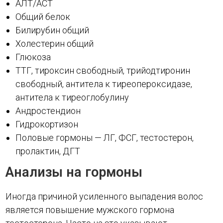
АЛТ/АСТ
Общий белок
Билирубин общий
Холестерин общий
Глюкоза
ТТГ, тироксин свободный, трийодтиронин
свободный, антитела к тиреопероксидазе,
антитела к тиреоглобулину
Андростендион
Гидрокортизон
Половые гормоны — ЛГ, ФСГ, тестостерон,
пролактин, ДГТ
Анализы на гормоны
Иногда причиной усиленного выпадения волос
является повышение мужского гормона