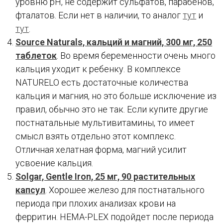
уровню pH, не содержит сульфатов, парабенов,
фталатов. Если нет в наличии, то аналог
тут
и
тут
.
Source Naturals, кальций и магний, 300 мг, 250
таблеток
. Во время беременности очень много
кальция уходит к ребенку. В комплексе
NATURELO есть достаточные количества
кальция и магния, но это больше исключение из
правил, обычно это не так. Если купите другие
постнатальные мультивитамины, то имеет
смысл взять отдельно этот комплекс.
Отличная хелатная форма, магний усилит
усвоение кальция.
Solgar, Gentle Iron, 25 мг, 90 растительных
капсул
. Хорошее железо для постнатального
периода при плохих анализах крови на
ферритин. HEMA-PLEX подойдет после периода