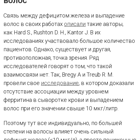
волос
Связь между дефицитом железа и выпадение
волос в своих работах
описали
такие авторы,
как Hard S., Rushton D. H., Kantor J. В их
исследованиях участвовало большое количество
пациентов. Однако, существует и другая,
противоположная, точка зрения. Ряд
исследователей говорят о том, что такой
взаимосвязи нет. Так, Bregy A и Treub R. M.
провели свое
исследование
, в котором доказали
отсутствие ассоциации между уровнем
ферритина в сыворотке крови и выпадением
волос при его значении свыше 10 мкг/литр.
Поэтому тут все индивидуально, по большей
степени на волосы влияет очень сильный
дефицит железа (<10 мкг/л), а просто пониженные