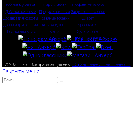
Добавки мужчинам
Жиры и масла
Профилактика рака
Добавки пожилым
Продукты питания
Защита от патогенов
Добавки для красоты
Травяные добавки
Диабет
Добавки для энергии
Антиоксиданты
Здоровый сон
Добавки для мозга
Белки
Худеем легко
❤ Наш магазин
© 2025 Hebl | Все права защищены |
Ограничение ответственности
Закрыть меню