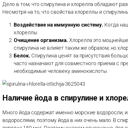
Дело в том, что спирулина и хлорелла обладают р
Несмотря на то, что свойства хлореллы и спирулин
Воздействие на иммунную систему.
Когда наш
хлореллы.
Очищение организма.
Хлорелла это мощнейшее
спирулина не влияет таким же образом, но хло
Белок.
Спирулина ценят за присутствия большо
часто назначают для совместного приема с пре
необходимые человеку аминокислоты.
Наличие йода в спирулине и хлоре
Много йода содержат именно морские водоросли, из
водорослями, поэтому йода в них очень мало. В спи
порядка 150 мкг. Поэтому скажем однозначно, йод в