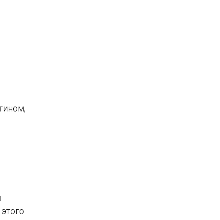
тином,
и
 этого