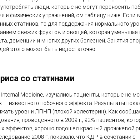
т употреблять люди, которые не могут переносить по
я и физических упражнений, см таблицу ниже. Если в
нных статинов, то для поддержания нормального ур
анием свежих фруктов и овощей, которая уменьшает
та, деменции и многих других болезней. Занятия сп
дей этого может быть недостаточно.
риса со статинами
 Internal Medicine, изучались пациенты, которые не м
 — известного побочного эффекта. Результаты показ
жать уровни ЛПНП (плохой холестерин). Как сообща
едования, проведенного в 2009 г., 92% пациентов, кот
ых эффектов, хорошо подошел красный дрожжевой р
следование 2008 г. показало, что КДР в сочетании с