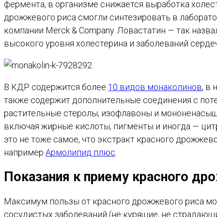
фермента, в организме снижается выработка холес
дрожжевого риса смогли синтезировать в лаборато
компании Merck & Company. Ловастатин — так назва
высокого уровня холестерина и заболеваний серде
В КДР содержится более
10 видов монаколинов
, в
также содержит дополнительные соединения с п
растительные стеролы, изофлавоны и мононенасыщ
включая жирные кислоты, пигменты и иногда — цитр
это не тоже самое, что экстракт красного дрожжево
например
Армолипид плюс
.
Показания к приему красного др
Максимум пользы от красного дрожжевого риса мог
сосудистых заболеваний (не курящие, не страдающи