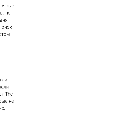
бочные
ы, по
овня
 риск
ортом
огли
али,
ет The
орые не
ис,