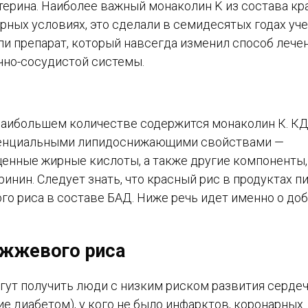
терина. Наиболее важный монаколин K из состава кр
рных условиях, это сделали в семидесятых годах уч
ли препарат, который навсегда изменил способ лече
чно-сосудистой системы.
 наибольшем количестве содержится монаколин К. К
отенциальными липидоснижающими свойствами —
енные жирные кислоты, а также другие компоненты,
инин. Следует знать, что красный рис в продуктах п
го риса в составе БАД. Ниже речь идет именно о доб
ожжевого риса
ут получить люди с низким риском развития сердеч
е диабетом), у кого не было инфарктов, коронарных