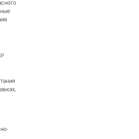
асного
еные
ния
ДР
итания
авках,
но-