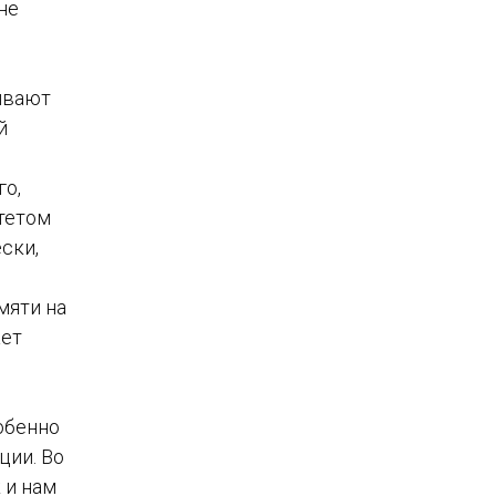
не
ивают
й
го,
тетом
ски,
мяти на
ает
обенно
ции. Во
 и нам