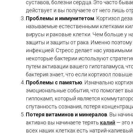
суставов, болезни сердца. Это часто быва
действует и вы получаете от него лишь о
Проблемы и иммунитетом
. Кортизол дез
называемые естественными клетками кил
вирусы и раковые клетки. Чем больше у н
защиты и защиты от рака. Именно поэтому
инфекцией. Стресс делает нас уязвимыми д
некоторые бактерии используют стратег
путем активации вашего гипоталамуса, чт
бактерия знает, что если кортизол повыше
Проблемы с памятью
. Изначально корти
эмоциональные события, что помогает вы
гиппокамп, который является коммутаторо
спутанность сознания, потеря концентраци
Потеря витаминов и минералов
. Вы начи
активно вы начинаете терять
калий
— это 
всех наших клетках есть натрий-калиевый