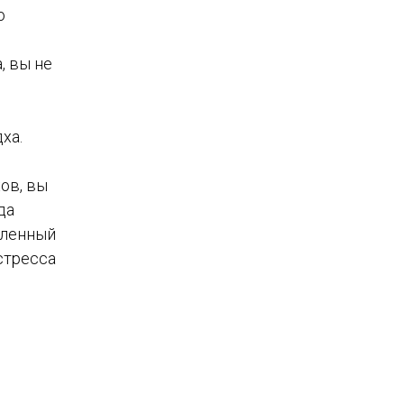
о
, вы не
ха.
ов, вы
да
дленный
стресса