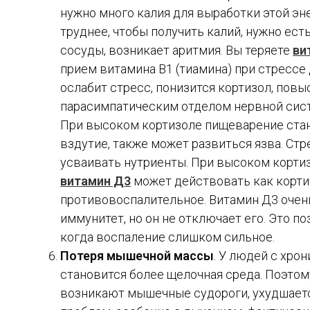
нужно много калия для выработки этой эне
труднее, чтобы получить калий, нужно ест
сосуды, возникает аритмия. Вы теряете
ви
прием витамина В1 (тиамина) при стрессе
ослабит стресс, понизится кортизол, пов
парасимпатическим отделом нервной сист
При высоком кортизоле пищеварение стан
вздутие, также может развиться язва. Стр
усваивать нутриенты. При высоком кортиз
витамин Д3
может действовать как кортиз
противовоспалительное. Витамин Д3 очень
иммунитет, но он не отключает его. Это 
когда воспаление слишком сильное.
Потеря мышечной массы
. У людей с хр
становится более щелочная среда. Поэто
возникают мышечные судороги, ухудшаетс