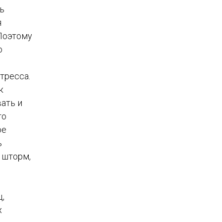
ть
я
Поэтому
о
тресса.
к
вать и
то
ое
ь
 шторм,
,
х