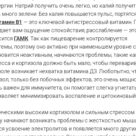
ргии. Натрий получить очень легко, но калий получи
ь много зелени. Без калия повышается пульс, портятс
тамин В1
— это ключевой антистрессовый витамин. 
 дает вам ощущение спокойствия, расслабление — эт
ысится
ГАМК
. Так как пищеварение контролируется
емы, поэтому оно активно при наименьшем уровне с
овится неактивным, начинаются проблемы, такие ка
есса и кортизола должно быть мало, чтобы перевари
оле возникает нехватка витамина Д3. Любопытно, ч
ол, только без побочных эффектов, это очень мощн
 важен для иммунитета, он помогает слегка угнетат
позволяет минимизировать воспаление и цитокиновый
оническими высоким кортизолом и сильным стрессом
му начинают возникать проблемы с жесткостью мышц
я усвоение электролитов и появляется много други