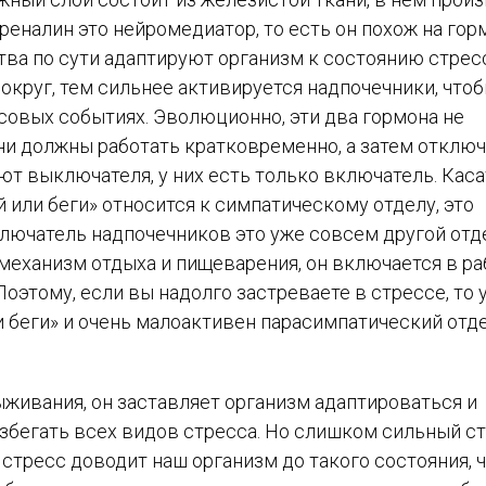
дреналин это нейромедиатор, то есть он похож на горм
ва по сути адаптируют организм к состоянию стресс
округ, тем сильнее активируется надпочечники, что
совых событиях. Эволюционно, эти два гормона не
ни должны работать кратковременно, а затем отключ
ют выключателя, у них есть только включатель. Кас
 или беги» относится к симпатическому отделу, это
лючатель надпочечников это уже совсем другой отд
механизм отдыха и пищеварения, он включается в ра
оэтому, если вы надолго застреваете в стрессе, то 
и беги» и очень малоактивен парасимпатический отде
ыживания, он заставляет организм адаптироваться и
избегать всех видов стресса. Но слишком сильный с
стресс доводит наш организм до такого состояния, 