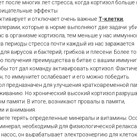
ет после многих лет стресса, когда кортизол больше 
трицательные эффекты.
активирует и отключает очень важные
Т-клетки
,
лерами, которые в норме выполняют две задачи: уб
ас в организме кортизола, тем меньше у нас иммунно
 в периоды стресса почти каждый из нас заражается
ля вирусов и бактерий, грибков и плесени. Более то
ию получения преимущества в битве с вашим иммуни
обы тот дал команду активировать кортизол. Фактиче
н, то иммунитет ослабевает и его можно победить.
зол предназначен для улучшения кратковременной па
живанию. Но хронический высокий кортизол разруш
м памяти. В итоге, возникают провалы в памяти,
и и внимания.
наете терять определенные минералы и витамины. Ос
минерал, необходимый для физиологической релакса
 насос, он вырабатывает электроэнергию для клеток