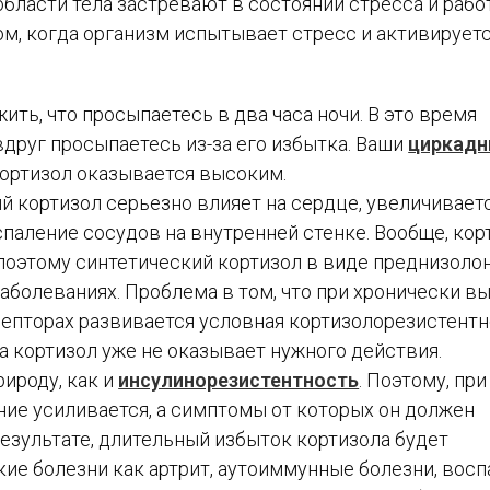
области тела застревают в состоянии стресса и раб
ом, когда организм испытывает стресс и активирует
ить, что просыпаетесь в два часа ночи. В это время
вдруг просыпаетесь из-за его избытка. Ваши
циркад
ортизол оказывается высоким.
й кортизол серьезно влияет на сердце, увеличивает
спаление сосудов на внутренней стенке. Вообще, кор
поэтому синтетический кортизол в виде преднизоло
аболеваниях. Проблема в том, что при хронически в
цепторах развивается условная кортизолорезистент
да кортизол уже не оказывает нужного действия.
ироду, как и
инсулинорезистентность
. Поэтому, при
ие усиливается, а симптомы от которых он должен
результате, длительный избыток кортизола будет
ие болезни как артрит, аутоиммунные болезни, вос