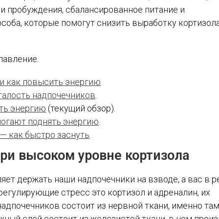
 и пробуждения, сбалансированное питание и
особа, которые помогут снизить выработку кортизола
главление.
 и как повысить энергию
.
сталость надпочечников
.
ить энергию
(текущий обзор).
могают поднять энергию
.
— как быстро заснуть
.
при высоком уровне кортизола
ляет держать наши надпочечники на взводе, а вас в 
регулирующие стресс это кортизол и адреналин, их
надпочечников состоит из нервной ткани, именно та
жный слой состоит из железистой ткани, в нем прои