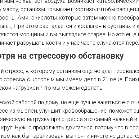
и нам не хватает воздуха. Возникает катаболический
ь массу, организм повышает кортизол чтобы расщеп
троены. Аминокислоты, которые затем можно преобр
ышц. При этом распадается и коллаген в суставах и к
вляются морщины и вы выглядите старее. Но это еще 
инает разрушать кости и у нас часто случаются пер
отря на стрессовую обстановку
й стресс, в которому организм еще не адаптировался
о стресса, с которым мы имеем дело в 21 веке. Пси
кой нагрузкой. Что мы можем сделать:
еской работой по дому, но еще лучше заняться ею вн
ресс из мыслей, улучшит кровообращение, поможет о
изическую нагрузку при стрессе это самый важный и
руг. Нужно продолжать двигаться, потому что в со
изм как бы парализован, вы почти ничего не делаете