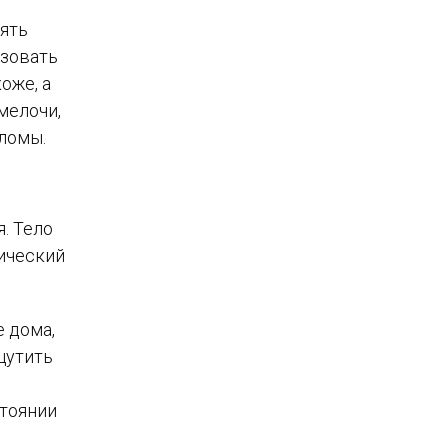
лять
азовать
оже, а
мелочи,
еломы.
. Тело
хический
е дома,
щутить
стоянии
,