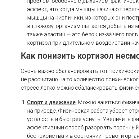
проблем, особенно с дыханием, фактическ
эффект, это когда мышцы начинают терят
мышцы на кирпичики, из которых они пос
в глюкозу, организм пытается добыть из м
также эластин — это белок из-за чего поя
кортизол при длительном воздействии нач
Как понизить кортизол несм
Очень важно сбалансировать тот психически
не рассчитано на то количество психическог
стресс легко можно сбалансировать физичес
Спорт и движение
. Можно заняться физич
на природе. Физическая работа уберет ст
усталость и быстрее уснуть. Увеличить ф
эффективный способ разорвать порочный к
беспокойства и в состоянии тревоги орган