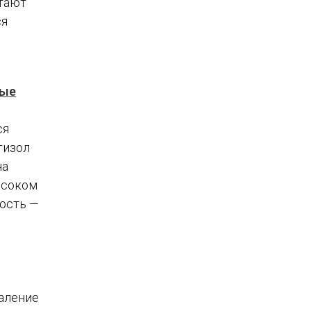
отают
ся
ные
ся
тизол
на
ысоком
ность —
паление