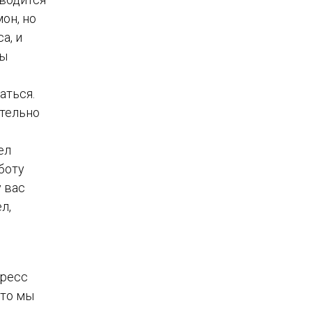
он, но
а, и
бы
аться.
ательно
ел
боту
у вас
л,
тресс
что мы