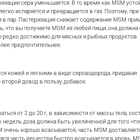
ризации сера уменьшается. В то время как MSM усто
егко испаряется и превращается в газ. Поэтому, при
я в пар. Пастеризация снижает содержание MSM при
ать, что вы получаете MSM из любой пищи, она должна
о редко достижимо для мясных и рыбных продуктов.
лее предпочтительнее.
я кожей и легкими в виде сероводорода, придавая
 второй довод в пользу добавок.
ся от 2 до 20 г, в зависимости от массы тела, сос
у недель доза должна быть увеличенной для того чт
M очень хорошо всасывается, часть MSM доставляет
шаяся часть вещества быстро всасывается в кровь. 