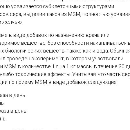
рошо усваивается субклеточными структурами
 часов сера, выделившаяся из MSM, полностью усваив
и желчью.
ме в виде добавок по назначению врача или
творимое вещество, без способности накапливаться 
х биологических веществ, также как и вода. Обычна
Был проведен эксперимент, в котором участвовали
SM в количестве 1 г на 1 кг массы в течение 30 д
-либо токсические эффекты. Учитывая, что часть се
ции по приему MSM в виде добавок следующие:
аза в день.
ь.
аза в день.
нь.