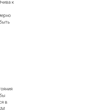
йчива к
мерно
 быть
тояния
обы
ся в
MSM