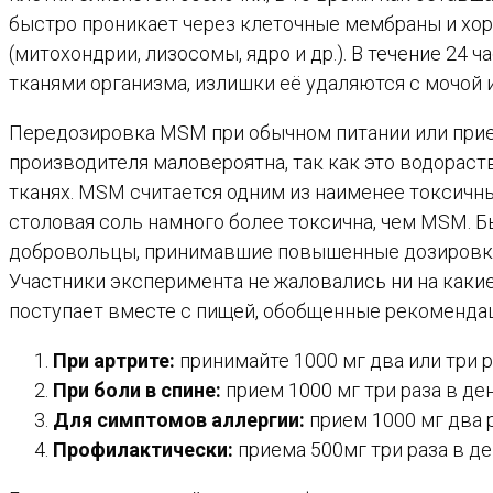
быстро проникает через клеточные мембраны и хо
(митохондрии, лизосомы, ядро и др.). В течение 24
тканями организма, излишки её удаляются с мочой 
Передозировка MSM при обычном питании или прие
производителя маловероятна, так как это водорас
тканях. MSM считается одним из наименее токсичны
столовая соль намного более токсична, чем MSM. 
добровольцы, принимавшие повышенные дозировки M
Участники эксперимента не жаловались ни на какие
поступает вместе с пищей, обобщенные рекоменда
При артрите:
принимайте 1000 мг два или три р
При боли в спине:
прием 1000 мг три раза в ден
Для симптомов аллергии:
прием 1000 мг два р
Профилактически:
приема 500мг три раза в де