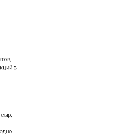
нтов,
кций в
 сыр,
 одно