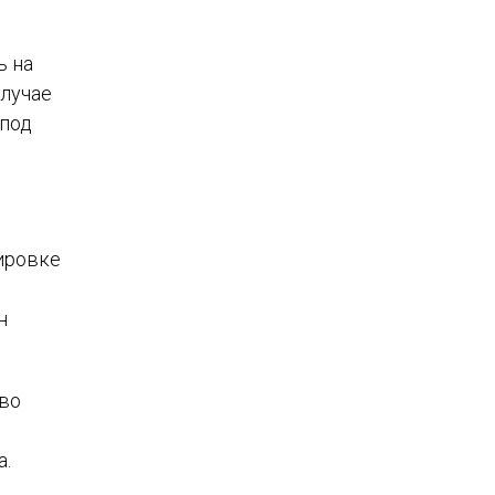
ь на
случае
 под
ировке
н
тво
а.