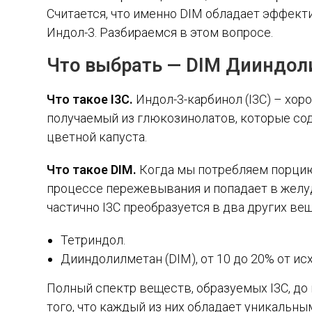
Считается, что именно DIM обладает эффек
Индол-3. Разбираемся в этом вопросе.
Что выбрать —
DIM Дииндол
Что такое I3C.
Индол-3-карбинол (I3C) – хо
получаемый из глюкозинолатов, которые сод
цветной капуста.
Что такое DIM.
Когда мы потребляем порцию
процессе пережевывания и попадает в желуд
частично I3C преобразуется в два других ве
Тетриндол.
Дииндолилметан (DIM), от 10 до 20% от ис
Полный спектр веществ, образуемых I3C, до
того, что каждый из них обладает уникальны