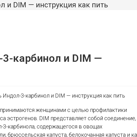
 и DIM — инструкция как пить
ЗДОРОВЬЕ
МАГАЗИН
О НАС
ПЕРЕКЛЮ
ПОИСК
3-карбинол и DIM —
ПО
ВЕБ-
то принимаются женщинами с целью профилактики
САЙТУ
нса эстрогенов. DIM представляет собой соединение,
л-3-карбинола, содержащегося в овощах
и, брюссельская капуста, белокочанная капуста и ка