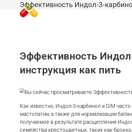
Перейти
Эффективность Индол-3-карбинол
к
ВЗРОСЛЫМ
ДЕТЯМ
содержимому
Эффективность Индол-
инструкция как пить
Как известно, Индол-3-карбинол и DIM час
мастопатии, а также для нормализации бала
получаемое в результате расщепления Индо
семейства крестоцветных, таких как броккол