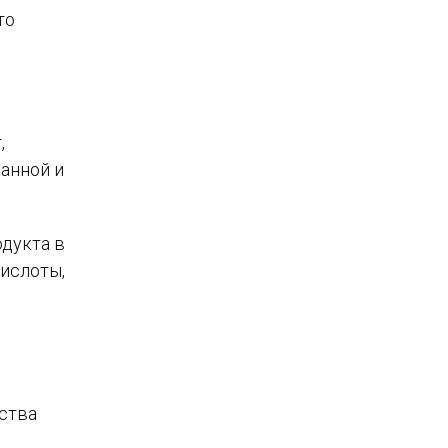
то
,
анной и
дукта в
кислоты,
ьства