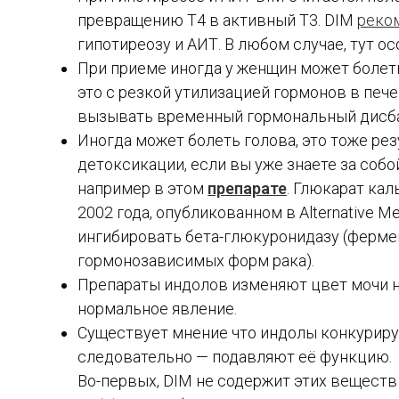
превращению Т4 в активный Т3. DIM
реко
гипотиреозу и АИТ. В любом случае, тут о
При приеме иногда у женщин может болеть
это с резкой утилизацией гормонов в пече
вызывать временный гормональный дисба
Иногда может болеть голова, это тоже ре
детоксикации, если вы уже знаете за собо
например в этом
препарате
. Глюкарат ка
2002 года, опубликованном в Alternative 
ингибировать бета-глюкуронидазу (ферме
гормонозависимых форм рака).
Препараты индолов изменяют цвет мочи на
Каталог обзоров
нормальное явление.
Добавки детям
Существует мнение что индолы конкуриру
Добавки женщинам
Добавки мужчинам
следовательно — подавляют её функцию.
Добавки пожилым
Во-первых, DIM не содержит этих веществ
Добавки для красоты