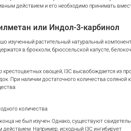
тивным действием и его необходимо принимать вмес
илметан или Индол-3-карбинол
рошо изученный растительный натуральный компонент
ержатся в брокколи, брюссельской капусте, белокоч
 крестоцветных овощей, I3C высвобождается из про
ок. При наличии достаточного количества соляной 
щества:
ходного количества.
 конца не был изучен. Однако, существуют свидетел
м действием. Например, исходный I3C ингибирует