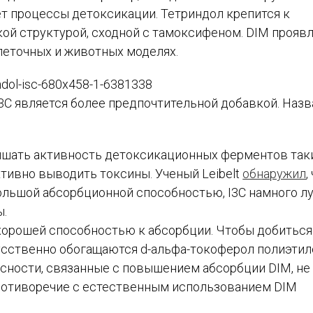
т процессы детоксикации. Тетриндол крепится к
ой структурой, сходной с тамоксифеном. DIM прояв
леточных и животных моделях.
 I3C является более предпочтительной добавкой. Наз
ышать активность детоксикационных ферментов так
тивно выводить токсины. Ученый Leibelt
обнаружил
,
ольшой абсорбционной способностью, I3C намного л
ы.
т хорошей способностью к абсорбции. Чтобы добитьс
сственно обогащаются d-альфа-токоферол полиэтил
асности, связанные с повышением абсорбции DIM, не
 противоречие с естественным использованием DIM