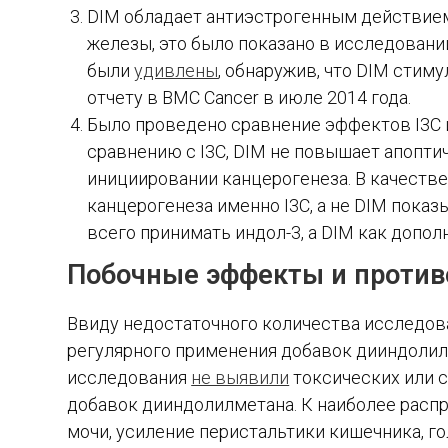
DIM обладает антиэстрогенным действием
железы, это было показано в исследовании
были
удивлены
, обнаружив, что DIM стим
отчету в BMC Cancer в июле 2014 года.
Было проведено сравнение эффектов I3C и
сравнению с I3C, DIM не повышает апопт
инициировании канцерогенеза. В качестве
канцерогенеза именно I3C, а не DIM пока
всего принимать индол-3, а DIM как допол
Побочные эффекты и против
Ввиду недостаточного количества исследова
регулярного применения добавок дииндолил
исследования
не выявили
токсических или 
добавок дииндолилметана. К наиболее рас
мочи, усиление перистальтики кишечника, го