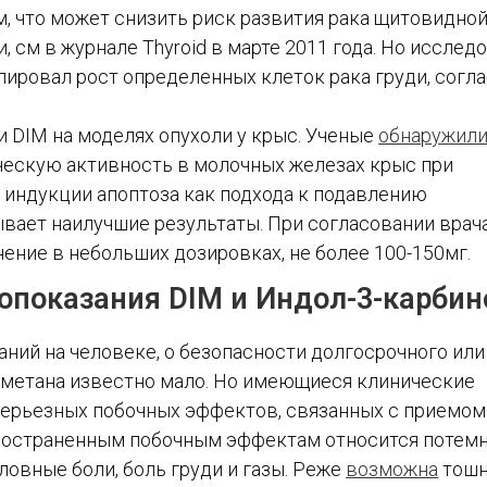
, что может снизить риск развития рака щитовидно
, см в журнале Thyroid в марте 2011 года. Но исслед
улировал рост определенных клеток рака груди, согла
 DIM на моделях опухоли у крыс. Ученые
обнаружил
ическую активность в молочных железах крыс при
 индукции апоптоза как подхода к подавлению
зывает наилучшие результаты. При согласовании врач
нение в небольших дозировках, не более 100-150мг.
опоказания DIM и Индол-3-карбин
ний на человеке, о безопасности долгосрочного или
метана известно мало. Но имеющиеся клинические
серьезных побочных эффектов, связанных с приемом
пространенным побочным эффектам относится потем
ловные боли, боль груди и газы. Реже
возможна
тошн