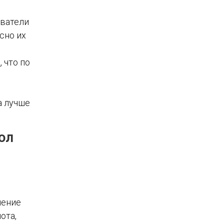
й
ователи
сно их
и
, что по
а лучше
ол
нение
ота,