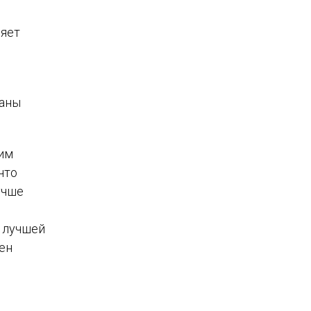
ляет
ваны
им
 что
учше
я лучшей
ен