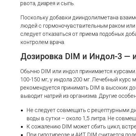
рвота, диарея и сыпь.
Поскольку добавки дииндолилметана взаимо
людей с гормоночувствительным раком или те
следует отказаться от приема подобных доба
контролем врача.
Дозировка DIM и Индол-3 — 
Обычно DIM или индол принимается курсами.
100-150 мг, у индола 200 мг. Лечебный курс
рекомендуется принимать DIM в высоких доз
выводит натрий из организма. Другие особе
Не следует совмещать с рецептурными ди
воды в сутки – около 1,5 литра. Не совмещ
К сожалению DIM может сбить цикл, встреч
При гипотиреозе и АИТ DIM считается пол