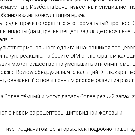
мендует
д-р Изабелла Венц, известный специалист п
собенно важна консультация врача.
 грудь, врачи говорят что это нормальный процесс. 
ни, индолы (да и другие вещества для детокса печен
ланс.
зультат гормонального сдвига и начавшихся процесс
й такую реакцию, то берите DIM с глюкаратом кальци
льция может существенно уменьшить эти симптомы. В
Medicine Review обнаружили, что кальций-D-глюкарат 
нт, связанный с повышенным риском развития разл
 более тёмный и могут давать более резкий запах, э
Витамины
Минералы
ют с йодом за рецепторы щитовидной железы и
Кислоты
Жиры и масла
Продукты питания
 — изотиоцианатов. Во-вторых, как подробно пишет
з
Травяные добавки