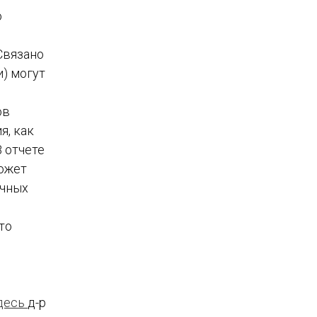
о
Связано
и) могут
ов
я, как
 отчете
может
ичных
то
Здоровье сердца
Долголетие
Беременность
Профилактика рака
Защита от патогенов
десь
д-р
Диабет