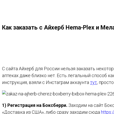
МЕНЮ
ЗАКРЫТЬ
ПО
Как заказать с Айхерб Hema-Plex и Мел
ВЕБ-
САЙТУ
С сайта Айхерб для России нельзя заказать некото
аптеках даже близко нет. Есть легальный способ к
инструкция, взяли с Инстаграм аккаунта
тут
, прост
1) Регистрация на Боксберри.
Заходим на сайт Бок
«Доставка из США», либо сразу заходим сюда
https: