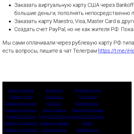
Заказать виртуальную карту США через Bankoff
большие деньги, пополнять непосредственно пе
Заказать карту Maestro, Visa, Master Card в др
Создать счет PayPal, но не как жителя РФ. Пока
Мы сами оплачивали через рублевую карту РФ типа Ma
есть вопросы, пишите в чат Телеграм
https://t.me/i
Каталог обзоров
Витамины
Здоровье сердца
Добавки детям
Минералы
Долголетие
Добавки женщинам
Кислоты
Беременность
Добавки мужчинам
Жиры и масла
Профилактика рака
Добавки пожилым
Продукты питания
Защита от патогенов
Добавки для красоты
Травяные добавки
Диабет
Добавки для энергии
Антиоксиданты
Здоровый сон