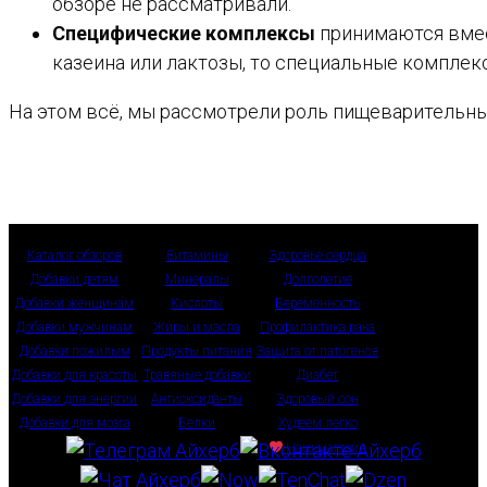
обзоре не рассматривали.
Специфические комплексы
принимаются вмест
казеина или лактозы, то специальные комплекс
На этом всё, мы рассмотрели роль пищеварительны
Каталог обзоров
Витамины
Здоровье сердца
Добавки детям
Минералы
Долголетие
Добавки женщинам
Кислоты
Беременность
Добавки мужчинам
Жиры и масла
Профилактика рака
Добавки пожилым
Продукты питания
Защита от патогенов
Добавки для красоты
Травяные добавки
Диабет
Добавки для энергии
Антиоксиданты
Здоровый сон
Добавки для мозга
Белки
Худеем легко
Наш магазин