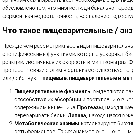
обусловлено тем, что многие люди банально переед
ферментная недостаточность, воспаление поджелудо
Что такое
пищеварительные
/ эн
Прежде чем рассмотрим все виды пищеварительных 
специфическими функциями, которые ускоряют био
реакции, увеличивая их скорости в миллионы раз. 
процесс. В связи с этим в организме существует о
или действуют:
пищевые, пищеварительные и мет
Пищеварительные ферменты
выделяются сам
способствуя их абсорбции и поступлению в кр
содержимом кишечника.
Протеазы
, находящи
переваривать белки.
Липаза,
находящаяся в же
Метаболические энзимы
катализируют биохим
сеть ферментов. Таких энзимов очень-очень мн