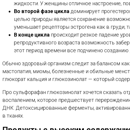
жидкости. У женщины отличное настроение, по
Во второй фазе цикла
доминирует прогестерон
целью природы является сохранение возможной
уменьшает рецепторы эстрогена как в груди, та
В конце цикла
происходит резкое падение уро
репродуктивного возраста возможность забер
этот период времени все подчинено созданию 
Обычно здоровый организм следит за балансом как 
мастопатия, миомы, болезненные и обильные менстру
глюкорат кальция и глюкозинолат — который содер
Про сульфорафан глюкозинолат хочется сказать от
воспалением, которое предшествует перерождению
ДНК. Детоксицированные ферменты, активированн
в тканях.
Продукты с высоким содержание