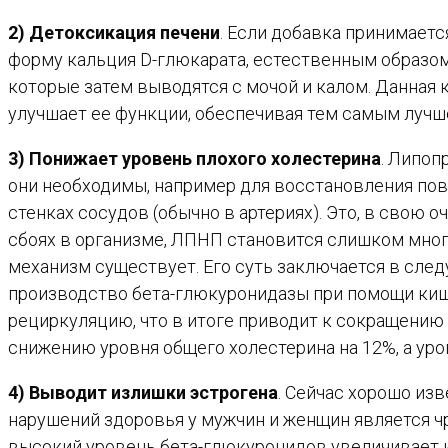
2) Детоксикация печени
. Если добавка принимаетс
форму кальция D-глюкарата, естественным образом
которые затем выводятся с мочой и калом. Данная 
улучшает ее функции, обеспечивая тем самым лучш
3) Понижает уровень плохого холестерина
. Липоп
они необходимы, например для восстановления по
стенках сосудов (обычно в артериях). Это, в свою
сбоях в организме, ЛПНП становится слишком много
механизм существует. Его суть заключается в сле
производство бета-глюкуронидазы при помощи киш
рециркуляцию, что в итоге приводит к сокращению
снижению уровня общего холестерина на 12%, а уро
4) Выводит излишки эстрогена
. Сейчас хорошо из
нарушений здоровья у мужчин и женщин является ч
высокий уровень бета-глюкуронидов увеличивает ко