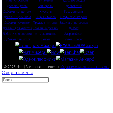
Каталог обзоров
Витамины
Здоровье сердца
Добавки детям
Минералы
Долголетие
Добавки женщинам
Кислоты
Беременность
Добавки мужчинам
Жиры и масла
Профилактика рака
Добавки пожилым
Продукты питания
Защита от патогенов
Добавки для красоты
Травяные добавки
Диабет
Добавки для энергии
Антиоксиданты
Здоровый сон
Добавки для мозга
Белки
Худеем легко
❤ Наш магазин
© 2025 Hebl | Все права защищены |
Ограничение ответственности
Закрыть меню