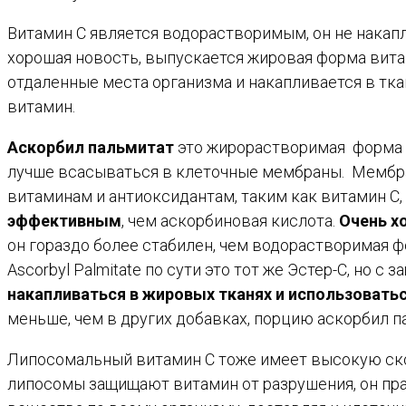
Витамин С является водорастворимым, он не накапл
хорошая новость, выпускается жировая форма витам
отдаленные места организма и накапливается в тк
витамин.
Аскорбил пальмитат
это жирорастворимая форма в
лучше всасываться в клеточные мембраны. Мембра
витаминам и антиоксидантам, таким как витамин С
эффективным
, чем аскорбиновая кислота.
Очень х
он гораздо более стабилен, чем водорастворимая 
Ascorbyl Palmitate по сути это тот же Эстер-С, но 
накапливаться в жировых тканях и использовать
меньше, чем в других добавках, порцию аскорбил п
Липосомальный витамин С тоже имеет высокую ско
липосомы защищают витамин от разрушения, он пра