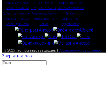
Добавки мужчинам
Жиры и масла
Профилактика рака
Добавки пожилым
Продукты питания
Защита от патогенов
Добавки для красоты
Травяные добавки
Диабет
Добавки для энергии
Антиоксиданты
Здоровый сон
Добавки для мозга
Белки
Худеем легко
❤ Наш магазин
© 2025 Hebl | Все права защищены |
Ограничение ответственности
Закрыть меню