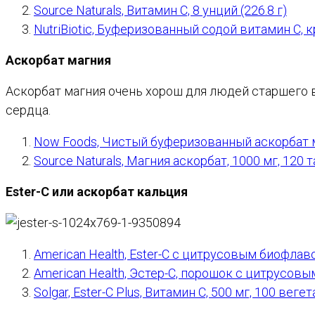
Source Naturals, Витамин C, 8 унций (226.8 г)
NutriBiotic, Буферизованный содой витамин C, 
Аскорбат магния
Аскорбат магния очень хорош для людей старшего во
сердца.
Now Foods, Чистый буферизованный аскорбат ма
Source Naturals, Магния аскорбат, 1000 мг, 120 
Ester-C или аскорбат кальция
American Health, Ester-C с цитрусовым биофлав
American Health, Эстер-С, порошок с цитрусовы
Solgar, Ester-C Plus, Витамин C, 500 мг, 100 вег