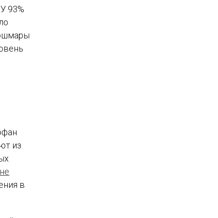
 У 93%
ло
кошмары
ровень
офан
ют из
ых
не
ения в