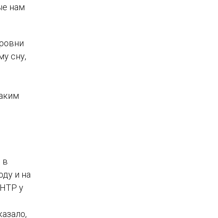
ые нам
уровни
у сну,
таким
о
 в
ду и на
-HTP у
азало,