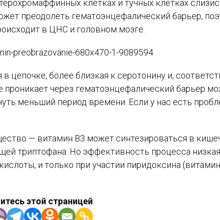
нтерохромаффинных клетках и тучных клетках слизи
может преодолеть гематоэнцефалический барьер, по
оисходит в ЦНС и головном мозге.
в цепочке, более близкая к серотонину и, соответст
Витамины
ее проникает через гематоэнцефалический барьер мо
Минералы
чуть меньший период времени. Если у нас есть проб
Кислоты
Жиры и масла
Продукты питания
Травяные добавки
щество — витамин В3 может синтезироваться в кише
Антиоксиданты
щей триптофана. Но эффективность процесса низкая,
Белки
кислоты, и только при участии пиридоксина (витамин
итесь этой страницей