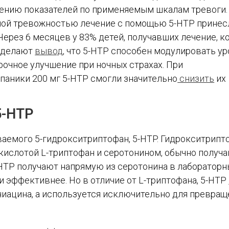
жению показателей по применяемым шкалам тревоги.
ной тревожностью лечение с помощью 5-HTP принес
Через 6 месяцев у 83% детей, получавших лечение, 
ы делают
вывод
, что 5-HTP способен модулировать у
рочное улучшение при ночных страхах. При
аники 200 мг 5-HTP смогли значительно
снизить
их
5-HTP
ваемого 5-гидрокситриптофан, 5-HTP. Гидрокситрипт
ислотой L-триптофан и серотонином, обычно получа
-HTP получают напрямую из серотонина в лабораторн
и эффективнее. Но в отличие от L-триптофана, 5-HTP
ниацина, а используется исключительно для превращ