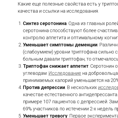
Какие еще полезные свойства есть у трипт
качества и ссылки на исследования.
Синтез серотонина
. Одна из главных рол
серотонина способствуют более счастлив
контролю аппетита и оптимальному когни
Уменьшает симптомы деменции
. Различ
(слабоумием) уровни триптофана сильно 
больным давали триптофан, то отмечалос
Триптофан снижает аппетит
. Серотонин 
углеводам.
Исследование
на добровольцах
принимаемых калорий уменьшается на 20%
Против депрессии
. В нескольких
исследо
качестве естественного антидепрессанта.
примере 107 пациентов с депрессией. Зам
69% участников по истечении 2-х недель 
Уменьшает тревогу
. Первое эксперимен