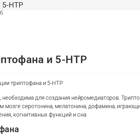
 5-HTP
ВЗРОСЛЫМ
ДЕТЯМ
ЗДОРОВЬ
птофана и 5-HTP
, необходима для создания нейромедиаторов. Трипт
м мозге серотонина, мелатонина, дофамина, играющ
ния, когнитивных функций и сна.
офана