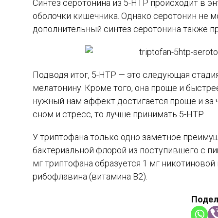
Синтез серотонина из 5-HTP происходит в э
оболочки кишечника. Однако серотонин не 
дополнительный синтез серотонина также пр
Подводя итог, 5-HTP — это следующая стадия 
Каталог обзоров
мелатонину. Кроме того, она проще и быстр
Добавки детям
нужный нам эффект достигается проще и за 
Добавки женщинам
сном и стресс, то лучше принимать 5-HTP.
Добавки мужчинам
Добавки пожилым
Добавки для красоты
У триптофана только одно заметное преиму
Добавки для энергии
бактериальной флорой из поступившего с пи
Добавки для мозга
мг триптофана образуется 1 мг никотиновой 
рибофлавина (витамина B2).
Подел