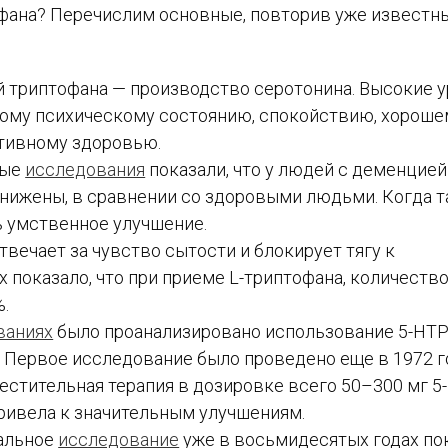
офана? Перечислим основные, повторив уже известн
ей триптофана — производство серотонина. Высокие 
ому психическому состоянию, спокойствию, хорошем
тивному здоровью.
ные
исследования
показали, что у людей с деменцией
снижены, в сравнении со здоровыми людьми. Когда 
ь умственное улучшение.
отвечает за чувство сытости и блокирует тягу к
 показало, что при приеме L-триптофана, количеств
.
ваниях
было проанализировано использование 5-HTP
 Первое исследование было проведено еще в 1972 го
естительная терапия в дозировке всего 50–300 мг 5
привела к значительным улучшениям.
тальное
исследование
уже в восьмидесятых годах пок