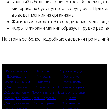
Кальций в больших количествах. Во всем нужна
минерала не будут угнетать друг друга. При с
выведет магний из организма.
Фитиновая кислота. Это соединение, мешающее 
Жиры. С жирами магний образует трудно раст
На этом всё, более подробные сведения про магний
Каталог обзоров
Витамины
Здоровье сердца
Добавки детям
Минералы
Долголетие
Добавки женщинам
Кислоты
Беременность
Добавки мужчинам
Жиры и масла
Профилактика рака
Добавки пожилым
Продукты питания
Защита от патогенов
Добавки для красоты
Травяные добавки
Диабет
Добавки для энергии
Антиоксиданты
Здоровый сон
Добавки для мозга
Белки
Худеем легко