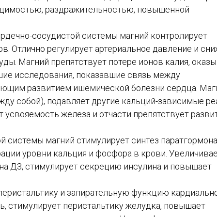
будимостью, раздражительностью, повышенной
рдечно-сосудистой системы магний контролирует
. Отлично регулирует артериальное давление и сни
уды. Магний препятствует потере ионов калия, оказ
шие исследования, показавшие связь между
ующим развитием ишемической болезни сердца. Маг
жду собой), подавляет другие кальций-зависимые р
т усвояемость железа и отчасти препятствует разв
й системы магний стимулирует синтез паратгормона
ции уровни кальция и фосфора в крови. Увеличива
на Д3, стимулирует секрецию инсулина и повышает
перистальтику и запирательную функцию кардиальн
ь, стимулирует перистальтику желудка, повышает