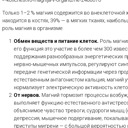
Только 1–2 % магния содержится во внеклеточной 
находится в костях, 39% — в мягких тканях, наибол
роль магния в организме:
Обмен веществ и питание клеток.
Роль магния
его функция это участие в более чем 300 изв
поддержания разнообразных энергетических п
нервно-мышечных импульсов, регулируют синт
передаче генетической информации через про
естественным антагонистом кальция, магний у
нормализует электрическую активность клето
От нервов.
Магний тормозит процессы возбужд
выполняет функцию естественного антистрессо
объяснимое чувство тревоги, судороги мышц 
депрессия, мышечное подергивание, покалыван
приступы мигрени — с большой вероятностью и