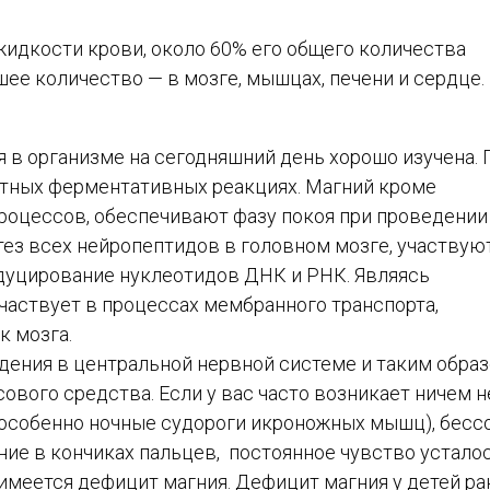
жидкости крови, около 60% его общего количества
ьшее количество — в мозге, мышцах, печени и сердце.
 в организме на сегодняшний день хорошо изучена. 
естных ферментативных реакциях. Магний кроме
роцессов, обеспечивают фазу покоя при проведении
ез всех нейропептидов в головном мозге, участвую
дуцирование нуклеотидов ДНК и РНК. Являясь
частвует в процессах мембранного транспорта,
к мозга.
ения в центральной нервной системе и таким обра
вого средства. Если у вас часто возникает ничем н
(особенно ночные судороги икроножных мышц), бесс
ие в кончиках пальцев, постоянное чувство усталос
меется дефицит магния. Дефицит магния у детей ра