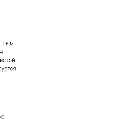
анным
м
дистой
руется
ое