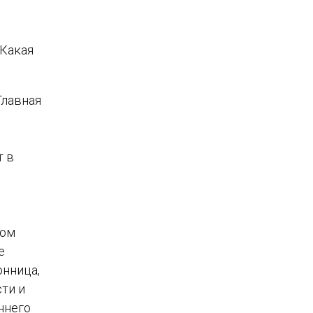
 Какая
Главная
т в
зом
е
онница,
ти и
ннего