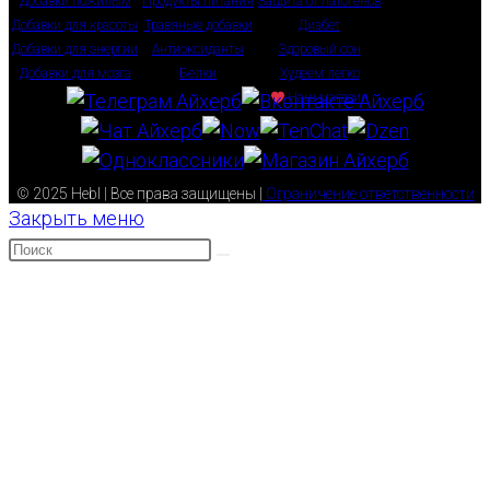
Добавки пожилым
Продукты питания
Защита от патогенов
Добавки для красоты
Травяные добавки
Диабет
Добавки для энергии
Антиоксиданты
Здоровый сон
Добавки для мозга
Белки
Худеем легко
Наш магазин
© 2025 Hebl | Все права защищены |
Ограничение ответственности
Закрыть меню