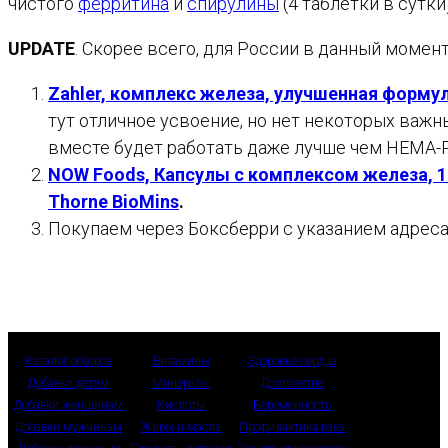
чистого
ферритина
и
спирулины
(4 таблетки в сутки)
UPDATE
. Скорее всего, для России в данный момен
Zahler, комплекс железа, улучшенная форму
тут отличное усвоение, но нет некоторых важ
вместе будет работать даже лучше чем HEMA-P
NOW Foods, Капсулы с комплексом железа, 1
Thorne BioMins
.
Покупаем через Боксберри с указанием адрес
Каталог обзоров
Витамины
Здоровье сердца
Добавки детям
Минералы
Долголетие
Добавки женщинам
Кислоты
Беременность
Добавки мужчинам
Жиры и масла
Профилактика рака