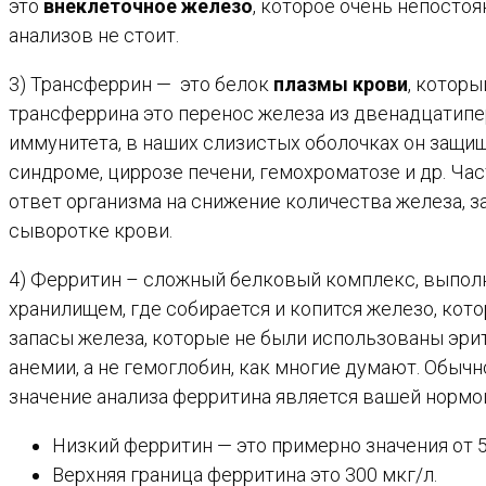
это
внеклеточное железо
, которое очень непостоя
анализов не стоит.
3) Трансферрин — это белок
плазмы крови
, котор
трансферрина это перенос железа из двенадцатипе
иммунитета, в наших слизистых оболочках он защи
синдроме, циррозе печени, гемохроматозе и др. Ч
ответ организма на снижение количества железа, з
сыворотке крови.
4) Ферритин – сложный белковый комплекс, выпо
хранилищем, где собирается и копится железо, кот
запасы железа, которые не были использованы эри
анемии, а не гемоглобин, как многие думают. Обычн
значение анализа ферритина является вашей норм
Низкий ферритин — это примерно значения от 5 
Верхняя граница ферритина это 300 мкг/л.