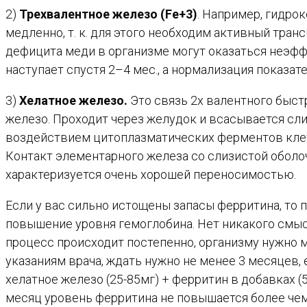
2)
Трехвалентное железо (Fe+3)
. Например, гидро
медленно, т. к. для этого необходим активный тран
дефицита меди в организме могут оказаться неэф
наступает спустя 2–4 мес., а нормализация показате
3)
Хелатное железо.
Это связь 2х валентного быст
железо. Проходит через желудок и всасывается сл
воздействием цитоплазматических ферментов клет
Контакт элементарного железа со слизистой оболоч
характеризуется очень хорошей переносимостью.
Если у вас сильно истощены запасы ферритина, то 
повышение уровня гемоглобина. Нет никакого смыс
процесс происходит постепенно, организму нужно м
указаниям врача, ждать нужно не менее 3 месяцев,
хелатное железо (25-85мг) + ферритин в добавках (
месяц уровень ферритина не повышается более чем н